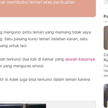
untuk membobol lemari atau perbuatan
Po
seng mengunci pintu lemari yang memang tidak saya
ng. Satu pasang kunci lemari belahan kanan, satu
ang untuk laci.
Ca
nah terkunci dua kali di kamar yang
ukuran kasurnya
Ku
an yang menguras emosi.
Ca
hi
se
r si Adek juga bisa terkunci dalam lemari karena