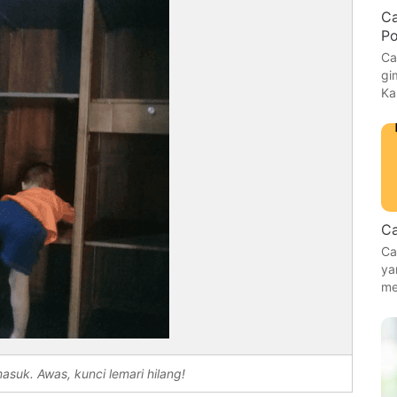
Ca
P
Ca
gi
Ka
Ca
Ca
ya
me
asuk. Awas, kunci lemari hilang!