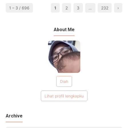
1 – 3 / 696
1
2
3
…
232
›
About Me
Diah
Lihat profil lengkapku
Archive